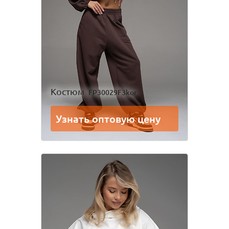
Одежда для взрослых
Блуза
Боди
Брюки
Джемпер
Костюм
Лонгслив
Толстовка
Костюм
FP30029F3kor
Футболка
Шорты
Узнать оптовую цену