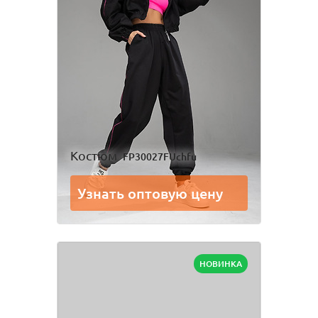
Костюм
FP30027FUchfu
Узнать оптовую цену
НОВИНКА