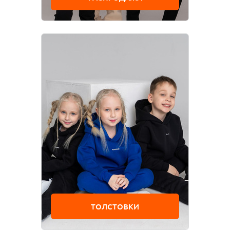
Одежда для взрослых
Блуза
Боди
Брюки
Джемпер
Костюм
Лонгслив
Толстовка
Футболка
Шорты
ТОЛСТОВКИ