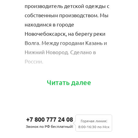
производитель детской одежды с
Хлопок нейтрален даже для
собственным производством. Мы
самых чувствительных детей.
находимся в городе
Новочебоксарск, на берегу реки
Волга. Между городами Казань и
Нижний Новород. Сделано в
России.
looklie – это натуральное
Читать далее
хлопковое полотно самого
высокого качества – ПЕНЬЕ. За счет
Скидки от объёма
удлиненных хлопковых волокон и
дополнительной обработки такая
+7 800 777 24 08
Бери больше, плати меньше.
Горячая линия:
ткань намного дольше сохраняет
Звонок по РФ бесплатный!
8:00-16:30 по Мск
Плати меньше, зарабатывай
свой товарный вид даже после
больше.