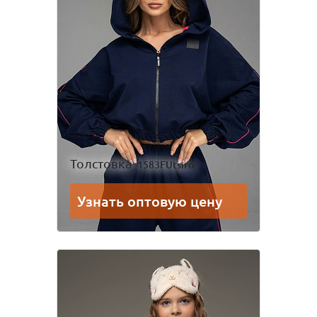
Одежда для взрослых
Блуза
Боди
Брюки
Джемпер
Костюм
Лонгслив
Толстовка
Футболка
Шорты
Толстовка
1583FUtsiro
Узнать оптовую цену