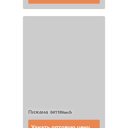
Пижама
0411INsech
Узнать оптовую цену