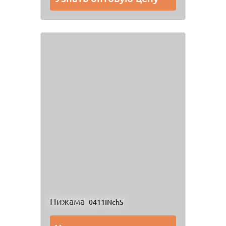
Пижама
0411INchS