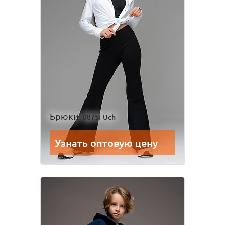
Одежда для взрослых
Блуза
Боди
Брюки
Джемпер
Костюм
Лонгслив
Толстовка
Футболка
Шорты
Брюки
0875FUch
Узнать оптовую цену