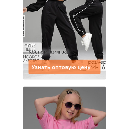
Одежда для взрослых
Блуза
Боди
Брюки
Джемпер
Костюм
Лонгслив
Толстовка
Костюм
0344FUch
Футболка
Шорты
Узнать оптовую цену