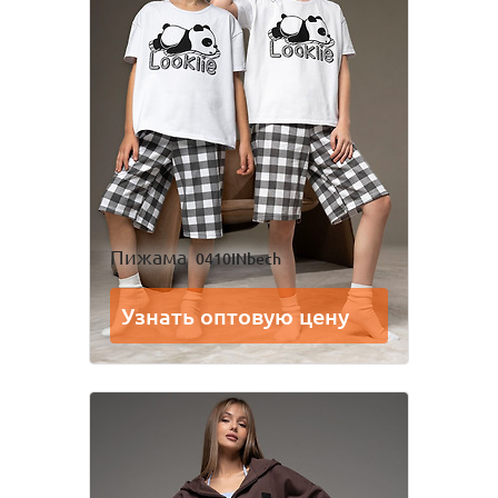
Одежда для взрослых
Блуза
Боди
Брюки
Джемпер
Костюм
Лонгслив
Толстовка
Футболка
Шорты
Пижама
0410INbech
Узнать оптовую цену