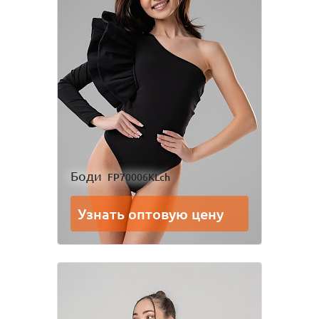
Боди
FP70006KLch
Узнать оптовую цену