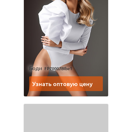
Одежда для взрослых
Блуза
Боди
Брюки
Джемпер
Костюм
Лонгслив
Толстовка
Футболка
Шорты
Боди
FP70007BIbe1
Узнать оптовую цену