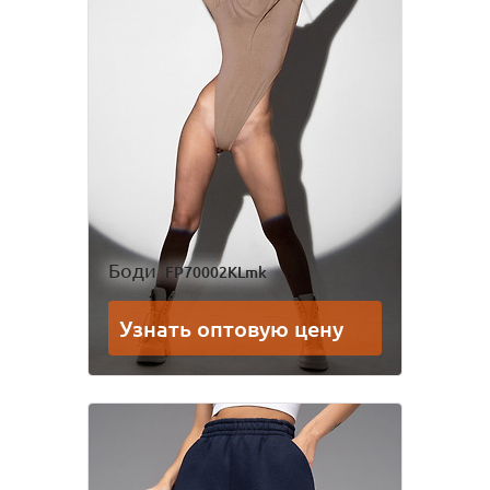
Боди
FP70002KLmk
Узнать оптовую цену