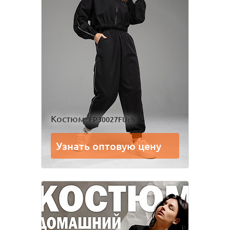
Одежда для взрослых
Блуза
Боди
Брюки
Джемпер
Костюм
Лонгслив
Толстовка
Футболка
Шорты
Костюм
FP30027FUch
Узнать оптовую цену