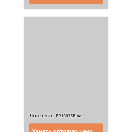
Лонгслив
FP10035BIbe
Узнать оптовую цену